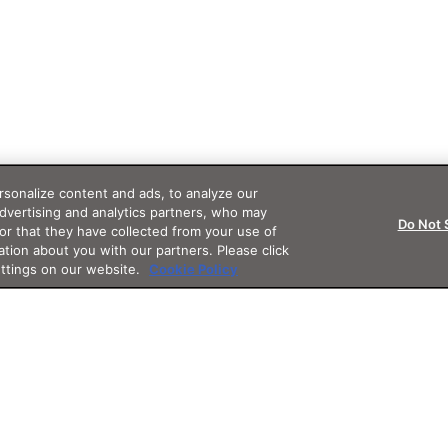
sonalize content and ads, to analyze our
advertising and analytics partners, who may
Do Not 
or that they have collected from your use of
ation about you with our partners. Please click
ettings on our website.
Cookie Policy