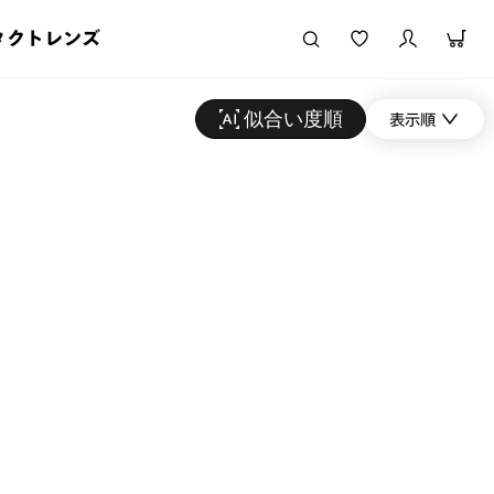
タクトレンズ
似合い度順
表示順