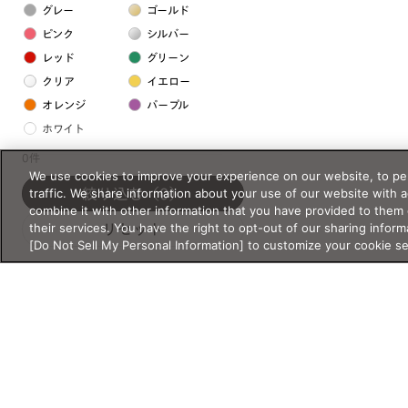
グレー
ゴールド
ピンク
シルバー
レッド
グリーン
クリア
イエロー
オレンジ
パープル
ホワイト
0件
We use cookies to improve your experience on our website, to per
フレームの素材
traffic. We share information about your use of our website with 
絞り込む
（0）
プラスチック系
combine it with other information that you have provided to them 
their services. You have the right to opt-out of our sharing inform
リセット
樹脂
[Do Not Sell My Personal Information] to customize your cookie s
アセテート
サスティナブル素材
セルロイド