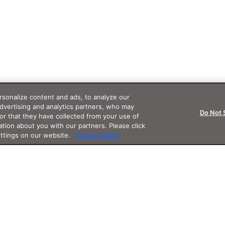
sonalize content and ads, to analyze our
advertising and analytics partners, who may
Do Not 
or that they have collected from your use of
ation about you with our partners. Please click
ettings on our website.
Cookie Policy