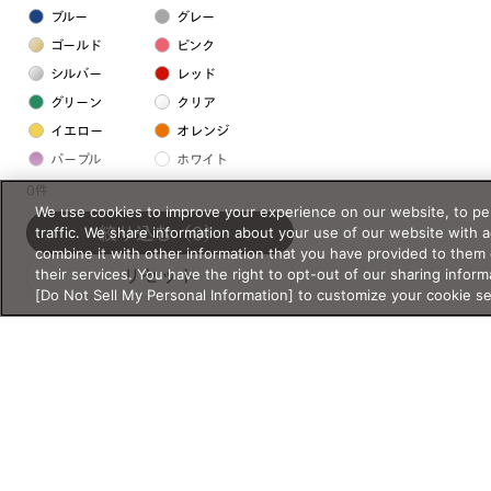
ブルー
グレー
ゴールド
ピンク
シルバー
レッド
グリーン
クリア
イエロー
オレンジ
パープル
ホワイト
0件
We use cookies to improve your experience on our website, to per
フレームの素材
traffic. We share information about your use of our website with 
絞り込む
（0）
combine it with other information that you have provided to them 
プラスチック系
their services. You have the right to opt-out of our sharing inform
リセット
[Do Not Sell My Personal Information] to customize your cookie s
樹脂
アセテート
サスティナブル素材
セルロイド