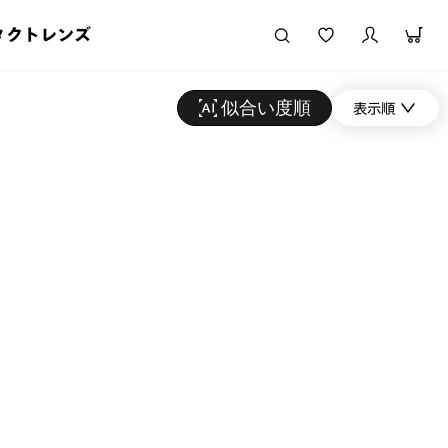
タクトレンズ
似合い度順
表示順