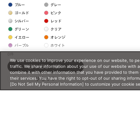
ブルー
グレー
ゴールド
ピンク
シルバー
レッド
グリーン
クリア
イエロー
オレンジ
パープル
ホワイト
0件
We use cookies to improve your experience on our website, to per
フレームの素材
traffic. We share information about your use of our website with 
絞り込む
（0）
combine it with other information that you have provided to them 
プラスチック系
their services. You have the right to opt-out of our sharing inform
リセット
[Do Not Sell My Personal Information] to customize your cookie s
樹脂
アセテート
サスティナブル素材
セルロイド