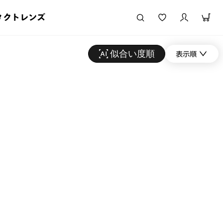
タクトレンズ
似合い度順
表示順