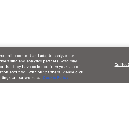
sonalize content and ads, to analyze our
advertising and analytics partners, who may
Do Not 
or that they have collected from your use of
ation about you with our partners. Please click
ettings on our website.
Cookie Policy