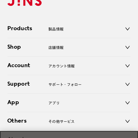
Products
製品情報
メガネ
Shop
店舗情報
サングラス
レンズ
店舗
コンタクトレンズ
Account
アカウント情報
オンラインショップ
老眼鏡
キッズ
マイページ／ログイン
Support
アクセサリー
サポート・フォロー
ログアウト
LINE公式アカウント
お知らせ
App
アプリ
よくあるご質問
ご利用ガイド
JINSアプリ
お問い合わせ
Others
その他サービス
3D WEB試着