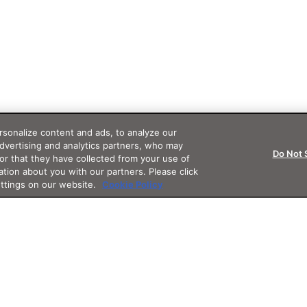
sonalize content and ads, to analyze our
advertising and analytics partners, who may
Do Not 
or that they have collected from your use of
ation about you with our partners. Please click
ettings on our website.
Cookie Policy