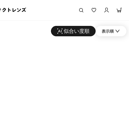
タクトレンズ
似合い度順
表示順