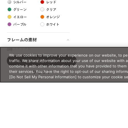
シルバー
レッド
グリーン
クリア
イエロー
オレンジ
パープル
ホワイト
フレームの素材
プラスチック系
0件
We use cookies to improve your experience on our website, to per
樹脂
traffic. We share information about your use of our website with 
絞り込む
（0）
combine it with other information that you have provided to them 
their services. You have the right to opt-out of our sharing inform
リセット
アセテート
[Do Not Sell My Personal Information] to customize your cookie s
サスティナブル素材
セルロイド
金属系
メタル