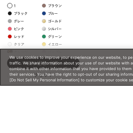
1
ブラウン
ブラック
ブルー
グレー
ゴールド
ピンク
シルバー
レッド
グリーン
クリア
イエロー
0件
オレンジ
パープル
We use cookies to improve your experience on our website, to per
ホワイト
traffic. We share information about your use of our website with 
絞り込む
（0）
combine it with other information that you have provided to them 
their services. You have the right to opt-out of our sharing inform
リセット
フレームの素材
[Do Not Sell My Personal Information] to customize your cookie s
プラスチック系
樹脂
アセテート
サスティナブル素材