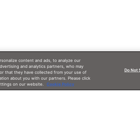
sonalize content and ads, to analyze our
advertising and analytics partners, who may
Do Not 
or that they have collected from your use of
ation about you with our partners. Please click
ettings on our website.
Cookie Policy