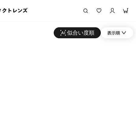
タクトレンズ
似合い度順
表示順