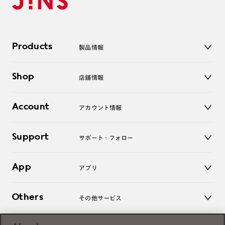
Products
製品情報
メガネ
Shop
店舗情報
サングラス
レンズ
店舗
コンタクトレンズ
Account
アカウント情報
オンラインショップ
老眼鏡
キッズ
マイページ／ログイン
Support
アクセサリー
サポート・フォロー
ログアウト
LINE公式アカウント
お知らせ
App
アプリ
よくあるご質問
ご利用ガイド
JINSアプリ
お問い合わせ
Others
その他サービス
3D WEB試着