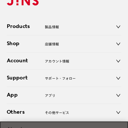
Products
製品情報
メガネ
Shop
店舗情報
サングラス
レンズ
店舗
コンタクトレンズ
Account
アカウント情報
オンラインショップ
老眼鏡
キッズ
マイページ／ログイン
Support
アクセサリー
サポート・フォロー
ログアウト
LINE公式アカウント
お知らせ
App
アプリ
よくあるご質問
ご利用ガイド
JINSアプリ
お問い合わせ
Others
その他サービス
3D WEB試着