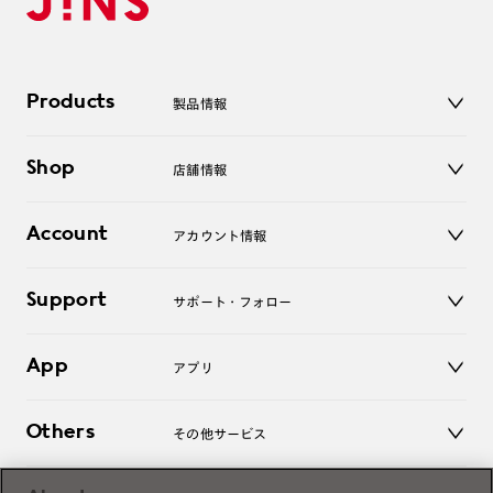
Products
製品情報
メガネ
Shop
店舗情報
サングラス
レンズ
店舗
コンタクトレンズ
Account
アカウント情報
オンラインショップ
老眼鏡
キッズ
マイページ／ログイン
Support
アクセサリー
サポート・フォロー
ログアウト
LINE公式アカウント
お知らせ
App
アプリ
よくあるご質問
ご利用ガイド
JINSアプリ
お問い合わせ
Others
その他サービス
3D WEB試着