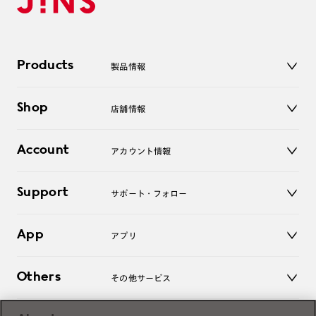
Products
製品情報
メガネ
Shop
店舗情報
サングラス
レンズ
店舗
コンタクトレンズ
Account
アカウント情報
オンラインショップ
老眼鏡
キッズ
マイページ／ログイン
Support
アクセサリー
サポート・フォロー
ログアウト
LINE公式アカウント
お知らせ
App
アプリ
よくあるご質問
ご利用ガイド
JINSアプリ
お問い合わせ
Others
その他サービス
3D WEB試着