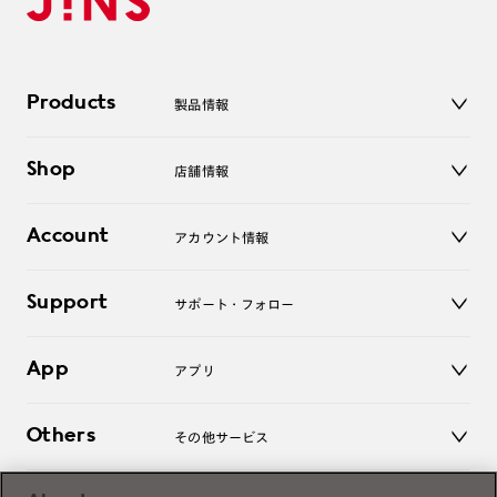
Products
製品情報
メガネ
Shop
店舗情報
サングラス
レンズ
店舗
コンタクトレンズ
Account
アカウント情報
オンラインショップ
老眼鏡
キッズ
マイページ／ログイン
Support
アクセサリー
サポート・フォロー
ログアウト
LINE公式アカウント
お知らせ
App
アプリ
よくあるご質問
ご利用ガイド
JINSアプリ
お問い合わせ
Others
その他サービス
3D WEB試着