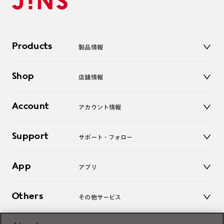
Products
製品情報
メガネ
Shop
店舗情報
サングラス
レンズ
店舗
コンタクトレンズ
Account
アカウント情報
オンラインショップ
老眼鏡
キッズ
マイページ／ログイン
Support
アクセサリー
サポート・フォロー
ログアウト
LINE公式アカウント
お知らせ
App
アプリ
よくあるご質問
ご利用ガイド
JINSアプリ
お問い合わせ
Others
その他サービス
3D WEB試着