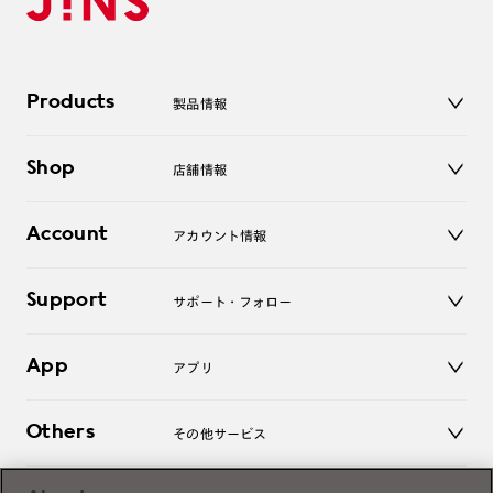
Products
製品情報
メガネ
Shop
店舗情報
サングラス
レンズ
店舗
コンタクトレンズ
Account
アカウント情報
オンラインショップ
老眼鏡
キッズ
マイページ／ログイン
Support
アクセサリー
サポート・フォロー
ログアウト
LINE公式アカウント
お知らせ
App
アプリ
よくあるご質問
ご利用ガイド
JINSアプリ
お問い合わせ
Others
その他サービス
3D WEB試着