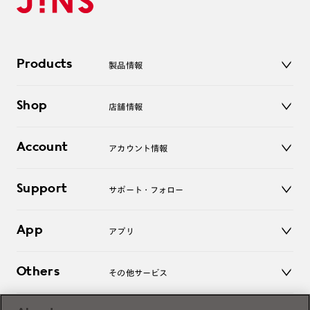
Products
製品情報
メガネ
Shop
店舗情報
サングラス
レンズ
店舗
コンタクトレンズ
Account
アカウント情報
オンラインショップ
老眼鏡
キッズ
マイページ／ログイン
Support
アクセサリー
サポート・フォロー
ログアウト
LINE公式アカウント
お知らせ
App
アプリ
よくあるご質問
ご利用ガイド
JINSアプリ
お問い合わせ
Others
その他サービス
3D WEB試着