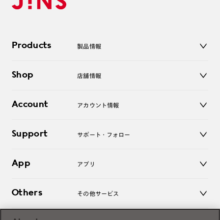
Products
製品情報
メガネ
Shop
店舗情報
サングラス
レンズ
店舗
コンタクトレンズ
Account
アカウント情報
オンラインショップ
老眼鏡
キッズ
マイページ／ログイン
Support
アクセサリー
サポート・フォロー
ログアウト
LINE公式アカウント
お知らせ
App
アプリ
よくあるご質問
ご利用ガイド
JINSアプリ
お問い合わせ
Others
その他サービス
3D WEB試着