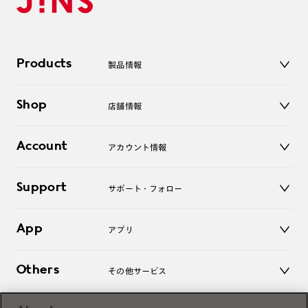
Products
製品情報
メガネ
Shop
店舗情報
サングラス
レンズ
店舗
コンタクトレンズ
Account
アカウント情報
オンラインショップ
老眼鏡
キッズ
マイページ／ログイン
Support
アクセサリー
サポート・フォロー
ログアウト
LINE公式アカウント
お知らせ
App
アプリ
よくあるご質問
ご利用ガイド
JINSアプリ
お問い合わせ
Others
その他サービス
3D WEB試着