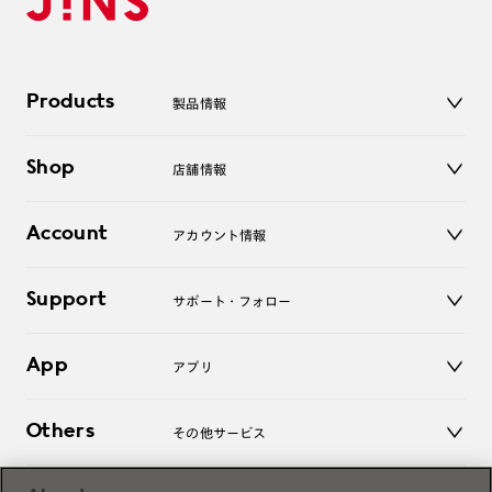
Products
製品情報
メガネ
Shop
店舗情報
サングラス
レンズ
店舗
コンタクトレンズ
Account
アカウント情報
オンラインショップ
老眼鏡
キッズ
マイページ／ログイン
Support
アクセサリー
サポート・フォロー
ログアウト
LINE公式アカウント
お知らせ
App
アプリ
よくあるご質問
ご利用ガイド
JINSアプリ
お問い合わせ
Others
その他サービス
3D WEB試着