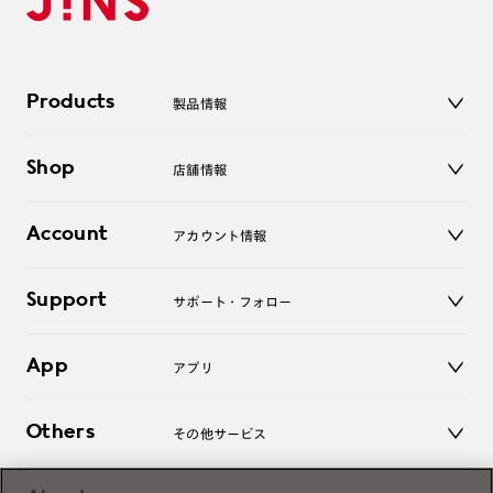
Products
製品情報
メガネ
Shop
店舗情報
サングラス
レンズ
店舗
コンタクトレンズ
Account
アカウント情報
オンラインショップ
老眼鏡
キッズ
マイページ／ログイン
Support
アクセサリー
サポート・フォロー
ログアウト
LINE公式アカウント
お知らせ
App
アプリ
よくあるご質問
ご利用ガイド
JINSアプリ
お問い合わせ
Others
その他サービス
3D WEB試着