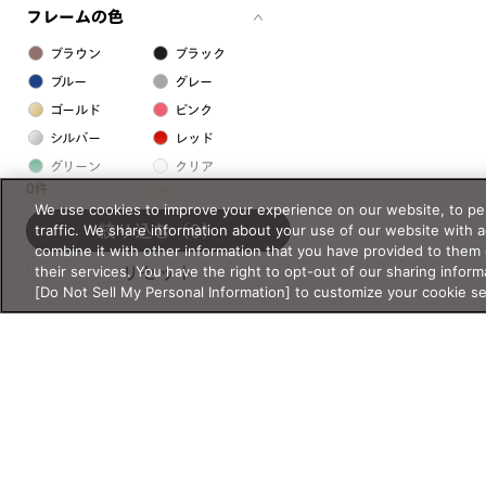
フレームの色
ブラウン
ブラック
ブルー
グレー
ゴールド
ピンク
シルバー
レッド
グリーン
クリア
0件
イエロー
オレンジ
We use cookies to improve your experience on our website, to per
パープル
ホワイト
traffic. We share information about your use of our website with 
絞り込む
（0）
combine it with other information that you have provided to them 
their services. You have the right to opt-out of our sharing inform
リセット
フレームの素材
[Do Not Sell My Personal Information] to customize your cookie s
プラスチック系
樹脂
アセテート
サスティナブル素材