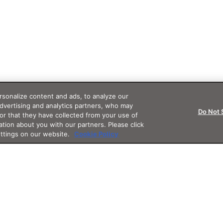
sonalize content and ads, to analyze our
advertising and analytics partners, who may
Do Not 
or that they have collected from your use of
ation about you with our partners. Please click
ettings on our website.
Cookie Policy