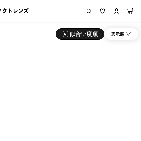
タクトレンズ
似合い度順
表示順