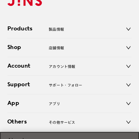
Products
製品情報
メガネ
Shop
店舗情報
サングラス
レンズ
店舗
コンタクトレンズ
Account
アカウント情報
オンラインショップ
老眼鏡
キッズ
マイページ／ログイン
Support
アクセサリー
サポート・フォロー
ログアウト
LINE公式アカウント
お知らせ
App
アプリ
よくあるご質問
ご利用ガイド
JINSアプリ
お問い合わせ
Others
その他サービス
3D WEB試着