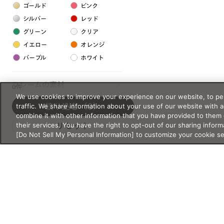
ゴールド
ピンク
シルバー
レッド
グリーン
クリア
イエロー
オレンジ
パープル
ホワイト
フレームの素材
0件
We use cookies to improve your experience on our website, to per
プラスチック系
traffic. We share information about your use of our website with 
絞り込む
（0）
combine it with other information that you have provided to them 
樹脂
their services. You have the right to opt-out of our sharing inform
リセット
[Do Not Sell My Personal Information] to customize your cookie s
アセテート
サスティナブル素材
セルロイド
金属系