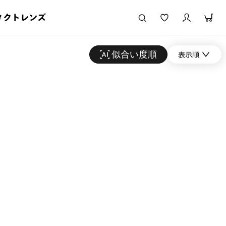
タクトレンズ
似合い度順
表示順