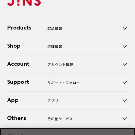
Products
製品情報
メガネ
Shop
店舗情報
サングラス
レンズ
店舗
コンタクトレンズ
Account
アカウント情報
オンラインショップ
老眼鏡
キッズ
マイページ／ログイン
Support
アクセサリー
サポート・フォロー
ログアウト
LINE公式アカウント
お知らせ
App
アプリ
よくあるご質問
ご利用ガイド
JINSアプリ
お問い合わせ
Others
その他サービス
3D WEB試着