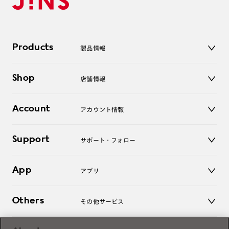
Products
製品情報
メガネ
Shop
店舗情報
サングラス
レンズ
店舗
コンタクトレンズ
Account
アカウント情報
オンラインショップ
老眼鏡
キッズ
マイページ／ログイン
Support
アクセサリー
サポート・フォロー
ログアウト
LINE公式アカウント
お知らせ
App
アプリ
よくあるご質問
ご利用ガイド
JINSアプリ
お問い合わせ
Others
その他サービス
3D WEB試着