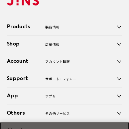
Products
製品情報
メガネ
Shop
店舗情報
サングラス
レンズ
店舗
コンタクトレンズ
Account
アカウント情報
オンラインショップ
老眼鏡
キッズ
マイページ／ログイン
Support
アクセサリー
サポート・フォロー
ログアウト
LINE公式アカウント
お知らせ
App
アプリ
よくあるご質問
ご利用ガイド
JINSアプリ
お問い合わせ
Others
その他サービス
3D WEB試着