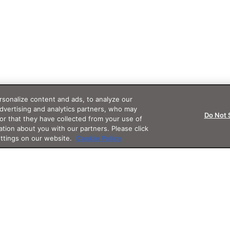
sonalize content and ads, to analyze our
advertising and analytics partners, who may
Do Not 
or that they have collected from your use of
ation about you with our partners. Please click
ettings on our website.
Cookie Policy