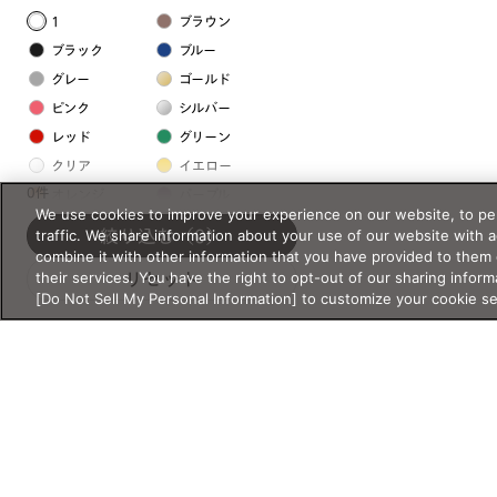
1
ブラウン
ブラック
ブルー
グレー
ゴールド
ピンク
シルバー
レッド
グリーン
クリア
イエロー
0件
オレンジ
パープル
We use cookies to improve your experience on our website, to per
ホワイト
traffic. We share information about your use of our website with 
絞り込む
（0）
combine it with other information that you have provided to them 
their services. You have the right to opt-out of our sharing inform
リセット
フレームの素材
[Do Not Sell My Personal Information] to customize your cookie s
プラスチック系
樹脂
アセテート
サスティナブル素材