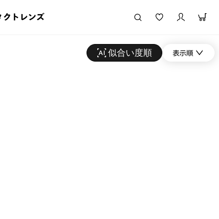
タクトレンズ
似合い度順
表示順