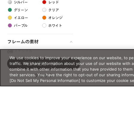
シルバー
レッド
グリーン
クリア
イエロー
オレンジ
パープル
ホワイト
フレームの素材
プラスチック系
0件
We use cookies to improve your experience on our website, to per
樹脂
traffic. We share information about your use of our website with 
絞り込む
（0）
combine it with other information that you have provided to them 
their services. You have the right to opt-out of our sharing inform
リセット
アセテート
[Do Not Sell My Personal Information] to customize your cookie s
サスティナブル素材
セルロイド
金属系
メタル