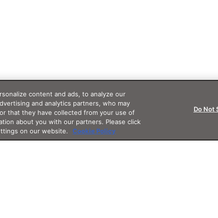
sonalize content and ads, to analyze our
advertising and analytics partners, who may
Do Not 
or that they have collected from your use of
ation about you with our partners. Please click
ettings on our website.
Cookie Policy