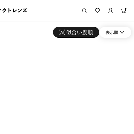
タクトレンズ
似合い度順
表示順