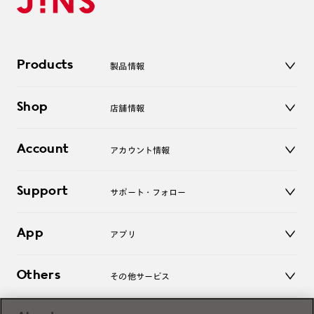
Products
製品情報
メガネ
Shop
店舗情報
サングラス
レンズ
店舗
コンタクトレンズ
Account
アカウント情報
オンラインショップ
老眼鏡
キッズ
マイページ／ログイン
Support
アクセサリー
サポート・フォロー
ログアウト
LINE公式アカウント
お知らせ
App
アプリ
よくあるご質問
ご利用ガイド
JINSアプリ
お問い合わせ
Others
その他サービス
3D WEB試着