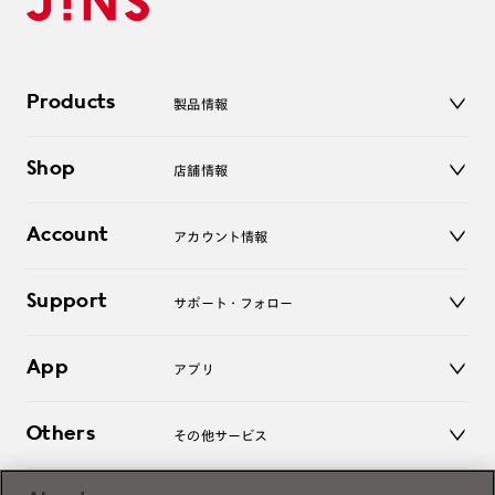
Products
製品情報
メガネ
Shop
店舗情報
サングラス
レンズ
店舗
コンタクトレンズ
Account
アカウント情報
オンラインショップ
老眼鏡
キッズ
マイページ／ログイン
Support
アクセサリー
サポート・フォロー
ログアウト
LINE公式アカウント
お知らせ
App
アプリ
よくあるご質問
ご利用ガイド
JINSアプリ
お問い合わせ
Others
その他サービス
3D WEB試着