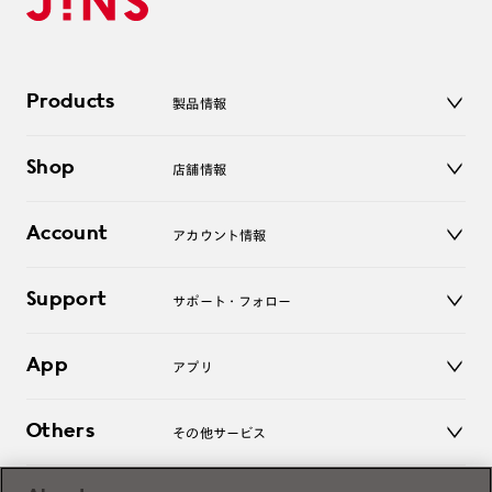
Products
製品情報
メガネ
Shop
店舗情報
サングラス
レンズ
店舗
コンタクトレンズ
Account
アカウント情報
オンラインショップ
老眼鏡
キッズ
マイページ／ログイン
Support
アクセサリー
サポート・フォロー
ログアウト
LINE公式アカウント
お知らせ
App
アプリ
よくあるご質問
ご利用ガイド
JINSアプリ
お問い合わせ
Others
その他サービス
3D WEB試着