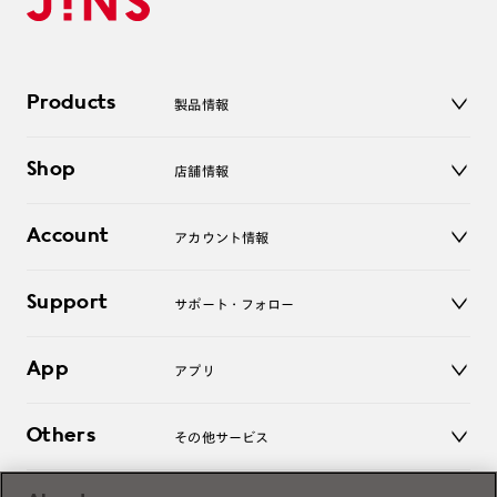
Products
製品情報
メガネ
Shop
店舗情報
サングラス
レンズ
店舗
コンタクトレンズ
Account
アカウント情報
オンラインショップ
老眼鏡
キッズ
マイページ／ログイン
Support
アクセサリー
サポート・フォロー
ログアウト
LINE公式アカウント
お知らせ
App
アプリ
よくあるご質問
ご利用ガイド
JINSアプリ
お問い合わせ
Others
その他サービス
3D WEB試着