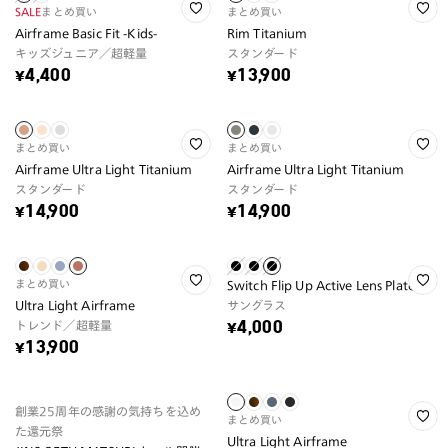
SALE
まとめ買い
まとめ買い
Airframe Basic Fit -Kids-
Rim Titanium
キッズジュニア／超軽量
スタンダード
¥4,400
¥13,900
まとめ買い
まとめ買い
Airframe Ultra Light Titanium
Airframe Ultra Light Titanium
スタンダード
スタンダード
¥14,900
¥14,900
まとめ買い
Switch Flip Up Active Lens Plate
Ultra Light Airframe
サングラス
トレンド／超軽量
¥4,000
¥13,900
創業25周年の感謝の気持ちを込め
まとめ買い
た還元祭
Ultra Light Airframe