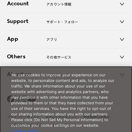
コンタクトレンズ
Account
アカウント情報
オンラインショップ
老眼鏡
キッズ
マイページ／ログイン
Support
アクセサリー
サポート・フォロー
ログアウト
LINE公式アカウント
お知らせ
App
アプリ
よくあるご質問
ご利用ガイド
JINSアプリ
お問い合わせ
Others
その他サービス
3D WEB試着
About us
We use cookies to improve your experience on our
JINSについて
レンズ交換
website, to personalize content and ads, to analyze our
オンラインギフト
traffic. We share information about your use of our
Magnify Life
価格案内
website with advertising and analytics partners, who
会社概要
may combine it with other information that you have
採用情報
provided to them or that they have collected from your
法人のお客様
use of their services. You have the right to opt-out of
our sharing information about you with our partners.
出店について
プライバシーポリシー
セキュリティポリシー
特定商取引法表示
Please click [Do Not Sell My Personal Information] to
customize your cookie settings on our website.
薬機法に関する表記
サイトマップ
Cookie Policy