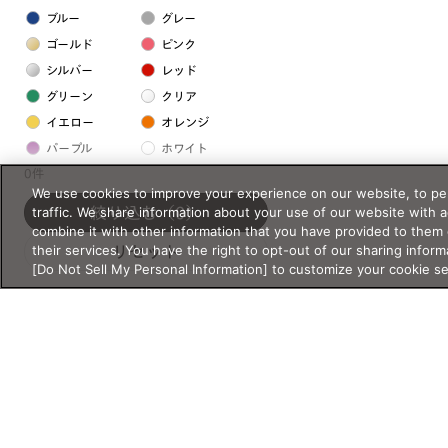
ブルー
グレー
ゴールド
ピンク
シルバー
レッド
グリーン
クリア
イエロー
オレンジ
パープル
ホワイト
0件
We use cookies to improve your experience on our website, to per
フレームの素材
traffic. We share information about your use of our website with 
絞り込む
（0）
combine it with other information that you have provided to them 
プラスチック系
their services. You have the right to opt-out of our sharing inform
リセット
[Do Not Sell My Personal Information] to customize your cookie s
樹脂
アセテート
サスティナブル素材
セルロイド