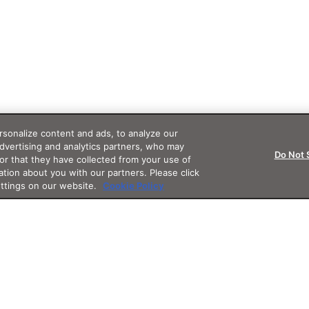
sonalize content and ads, to analyze our
advertising and analytics partners, who may
Do Not 
or that they have collected from your use of
ation about you with our partners. Please click
ettings on our website.
Cookie Policy