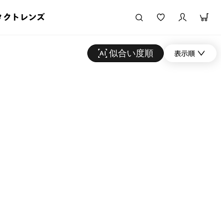
タクトレンズ
似合い度順
表示順