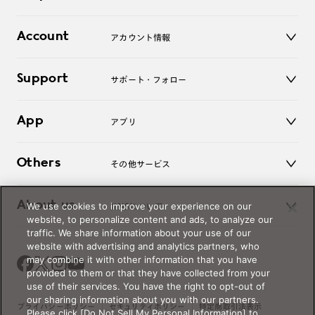
レンズ
店舗
コンタクトレンズ
Account
アカウント情報
オンラインショップ
老眼鏡
キッズ
マイページ／ログイン
Support
アクセサリー
サポート・フォロー
ログアウト
LINE公式アカウント
お知らせ
App
アプリ
よくあるご質問
ご利用ガイド
JINSアプリ
お問い合わせ
Others
その他サービス
3D WEB試着
About us
We use cookies to improve your experience on our
JINSについて
レンズ交換
website, to personalize content and ads, to analyze our
オンラインギフト
traffic. We share information about your use of our
Magnify Life
価格案内
website with advertising and analytics partners, who
会社概要
may combine it with other information that you have
採用情報
provided to them or that they have collected from your
法人のお客様
use of their services. You have the right to opt-out of
our sharing information about you with our partners.
出店について
プライバシーポリシー
セキュリティポリシー
特定商取引法表示
Please click [Do Not Sell My Personal Information] to