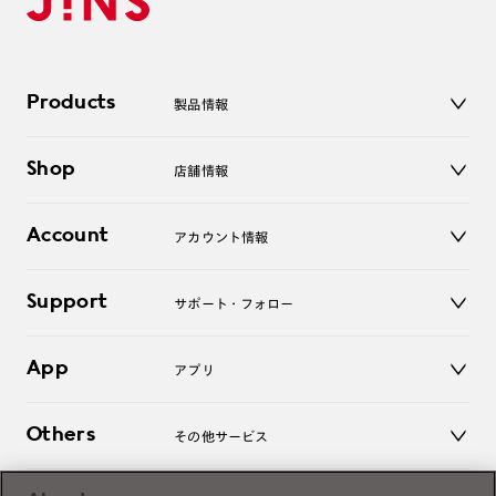
Products
製品情報
メガネ
Shop
店舗情報
サングラス
レンズ
店舗
コンタクトレンズ
Account
アカウント情報
オンラインショップ
老眼鏡
キッズ
マイページ／ログイン
Support
アクセサリー
サポート・フォロー
ログアウト
LINE公式アカウント
お知らせ
App
アプリ
よくあるご質問
ご利用ガイド
JINSアプリ
お問い合わせ
Others
その他サービス
3D WEB試着