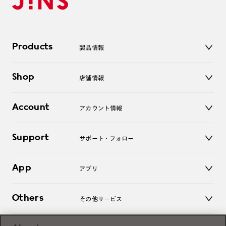
Products
製品情報
メガネ
Shop
店舗情報
サングラス
レンズ
店舗
コンタクトレンズ
Account
アカウント情報
オンラインショップ
老眼鏡
キッズ
マイページ／ログイン
Support
アクセサリー
サポート・フォロー
ログアウト
LINE公式アカウント
お知らせ
App
アプリ
よくあるご質問
ご利用ガイド
JINSアプリ
お問い合わせ
Others
その他サービス
3D WEB試着