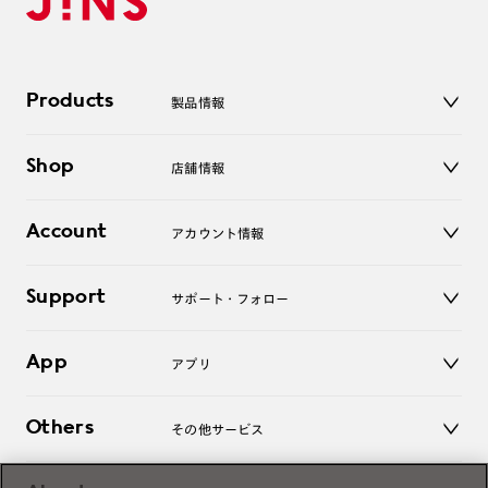
Products
製品情報
メガネ
Shop
店舗情報
サングラス
レンズ
店舗
コンタクトレンズ
Account
アカウント情報
オンラインショップ
老眼鏡
キッズ
マイページ／ログイン
Support
アクセサリー
サポート・フォロー
ログアウト
LINE公式アカウント
お知らせ
App
アプリ
よくあるご質問
ご利用ガイド
JINSアプリ
お問い合わせ
Others
その他サービス
3D WEB試着