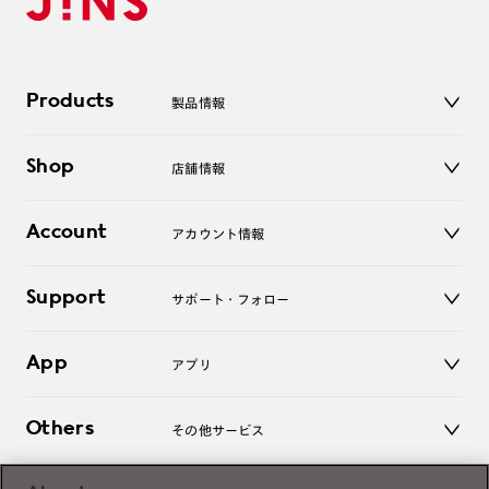
Products
製品情報
メガネ
Shop
店舗情報
サングラス
レンズ
店舗
コンタクトレンズ
Account
アカウント情報
オンラインショップ
老眼鏡
キッズ
マイページ／ログイン
Support
アクセサリー
サポート・フォロー
ログアウト
LINE公式アカウント
お知らせ
App
アプリ
よくあるご質問
ご利用ガイド
JINSアプリ
お問い合わせ
Others
その他サービス
3D WEB試着