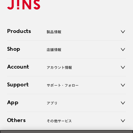
Products
製品情報
メガネ
Shop
店舗情報
サングラス
レンズ
店舗
コンタクトレンズ
Account
アカウント情報
オンラインショップ
老眼鏡
キッズ
マイページ／ログイン
Support
アクセサリー
サポート・フォロー
ログアウト
LINE公式アカウント
お知らせ
App
アプリ
よくあるご質問
ご利用ガイド
JINSアプリ
お問い合わせ
Others
その他サービス