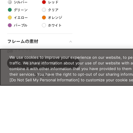
シルバー
レッド
グリーン
クリア
イエロー
オレンジ
パープル
ホワイト
フレームの素材
プラスチック系
0件
We use cookies to improve your experience on our website, to per
樹脂
traffic. We share information about your use of our website with 
絞り込む
（0）
combine it with other information that you have provided to them 
their services. You have the right to opt-out of our sharing inform
リセット
アセテート
[Do Not Sell My Personal Information] to customize your cookie s
サスティナブル素材
セルロイド
金属系
メタル