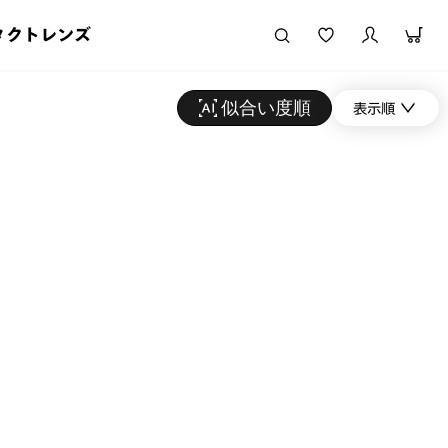
タクトレンズ
似合い度順
表示順