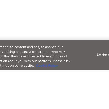
sonalize content and ads, to analyze our
advertising and analytics partners, who may
Do Not 
or that they have collected from your use of
ation about you with our partners. Please click
ettings on our website.
Cookie Policy