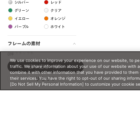
シルバー
レッド
グリーン
クリア
イエロー
オレンジ
パープル
ホワイト
フレームの素材
プラスチック系
0件
We use cookies to improve your experience on our website, to per
樹脂
traffic. We share information about your use of our website with 
絞り込む
（0）
combine it with other information that you have provided to them 
their services. You have the right to opt-out of our sharing inform
リセット
アセテート
[Do Not Sell My Personal Information] to customize your cookie s
サスティナブル素材
セルロイド
金属系
メタル