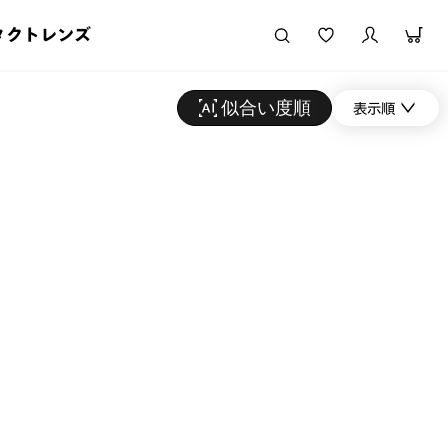
タクトレンズ
似合い度順
表示順