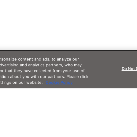
sonalize content and ads, to analyze our
advertising and analytics partners, who may
Do Not 
or that they have collected from your use of
ation about you with our partners. Please click
ettings on our website.
Cookie Policy