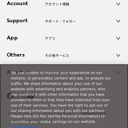
コンタクトレンズ
Account
アカウント情報
オンラインショップ
老眼鏡
キッズ
マイページ／ログイン
Support
アクセサリー
サポート・フォロー
ログアウト
LINE公式アカウント
お知らせ
App
アプリ
よくあるご質問
ご利用ガイド
JINSアプリ
お問い合わせ
Others
その他サービス
3D WEB試着
About us
We use cookies to improve your experience on our
JINSについて
レンズ交換
website, to personalize content and ads, to analyze our
オンラインギフト
traffic. We share information about your use of our
Magnify Life
価格案内
website with advertising and analytics partners, who
会社概要
may combine it with other information that you have
採用情報
provided to them or that they have collected from your
法人のお客様
use of their services. You have the right to opt-out of
our sharing information about you with our partners.
出店について
プライバシーポリシー
セキュリティポリシー
特定商取引法表示
Please click [Do Not Sell My Personal Information] to
customize your cookie settings on our website.
薬機法に関する表記
サイトマップ
Cookie Policy