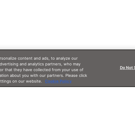
sonalize content and ads, to analyze our
advertising and analytics partners, who may
Do Not 
or that they have collected from your use of
ation about you with our partners. Please click
ettings on our website.
Cookie Policy