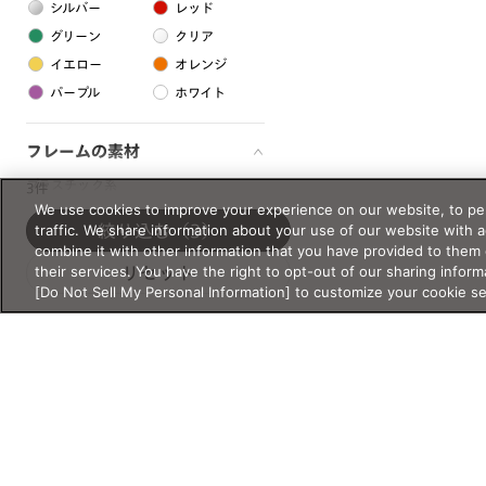
シルバー
レッド
グリーン
クリア
イエロー
オレンジ
パープル
ホワイト
フレームの素材
プラスチック系
3件
We use cookies to improve your experience on our website, to per
樹脂
traffic. We share information about your use of our website with 
絞り込む
（3）
combine it with other information that you have provided to them 
their services. You have the right to opt-out of our sharing inform
リセット
アセテート
[Do Not Sell My Personal Information] to customize your cookie s
サスティナブル素材
セルロイド
金属系
メタル