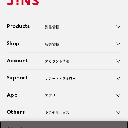
Products
製品情報
メガネ
Shop
店舗情報
サングラス
レンズ
店舗
コンタクトレンズ
Account
アカウント情報
オンラインショップ
老眼鏡
キッズ
マイページ／ログイン
Support
アクセサリー
サポート・フォロー
ログアウト
LINE公式アカウント
お知らせ
App
アプリ
よくあるご質問
ご利用ガイド
JINSアプリ
お問い合わせ
Others
その他サービス
3D WEB試着