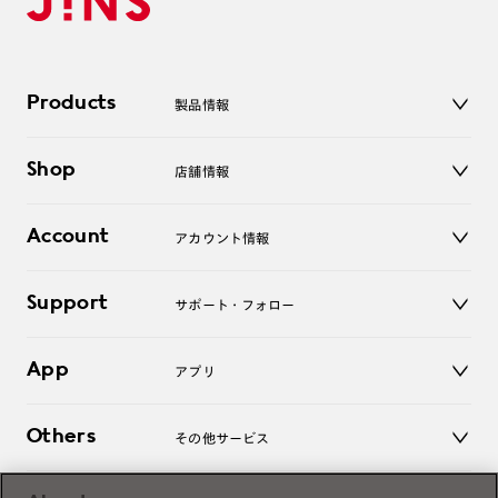
Products
製品情報
メガネ
Shop
店舗情報
サングラス
レンズ
店舗
コンタクトレンズ
Account
アカウント情報
オンラインショップ
老眼鏡
キッズ
マイページ／ログイン
Support
アクセサリー
サポート・フォロー
ログアウト
LINE公式アカウント
お知らせ
App
アプリ
よくあるご質問
ご利用ガイド
JINSアプリ
お問い合わせ
Others
その他サービス
3D WEB試着