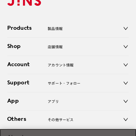
Products
製品情報
メガネ
Shop
店舗情報
サングラス
レンズ
店舗
コンタクトレンズ
Account
アカウント情報
オンラインショップ
老眼鏡
キッズ
マイページ／ログイン
Support
アクセサリー
サポート・フォロー
ログアウト
LINE公式アカウント
お知らせ
App
アプリ
よくあるご質問
ご利用ガイド
JINSアプリ
お問い合わせ
Others
その他サービス
3D WEB試着