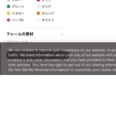
グリーン
クリア
イエロー
オレンジ
パープル
ホワイト
フレームの素材
プラスチック系
0件
We use cookies to improve your experience on our website, to per
樹脂
traffic. We share information about your use of our website with 
絞り込む
（0）
combine it with other information that you have provided to them 
their services. You have the right to opt-out of our sharing inform
アセテート
リセット
[Do Not Sell My Personal Information] to customize your cookie s
サスティナブル素材
セルロイド
金属系
メタル