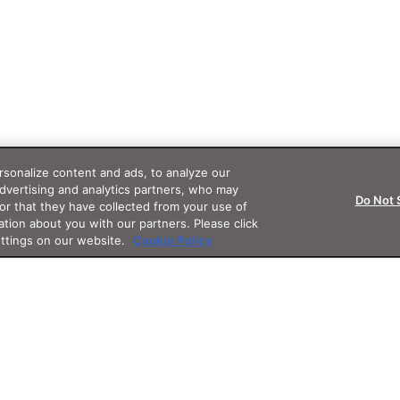
sonalize content and ads, to analyze our
advertising and analytics partners, who may
Do Not 
or that they have collected from your use of
ation about you with our partners. Please click
ettings on our website.
Cookie Policy