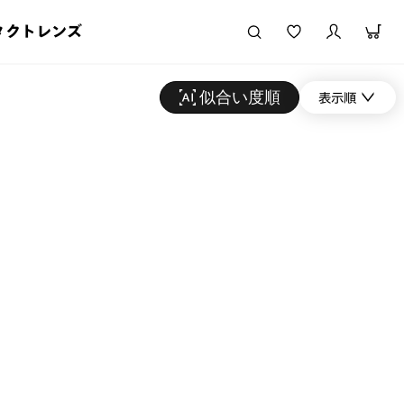
タクトレンズ
似合い度順
表示順