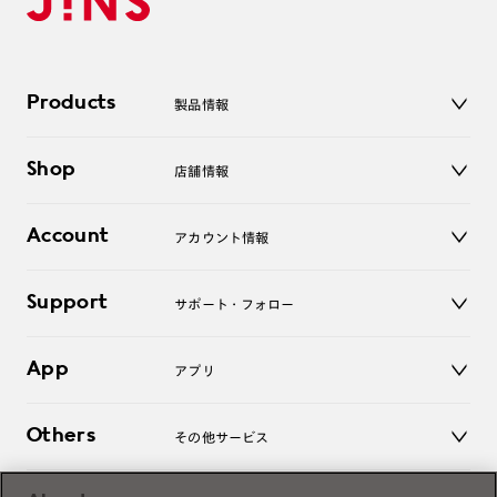
Products
製品情報
メガネ
Shop
店舗情報
サングラス
レンズ
店舗
コンタクトレンズ
Account
アカウント情報
オンラインショップ
老眼鏡
キッズ
マイページ／ログイン
Support
アクセサリー
サポート・フォロー
ログアウト
LINE公式アカウント
お知らせ
App
アプリ
よくあるご質問
ご利用ガイド
JINSアプリ
お問い合わせ
Others
その他サービス
3D WEB試着