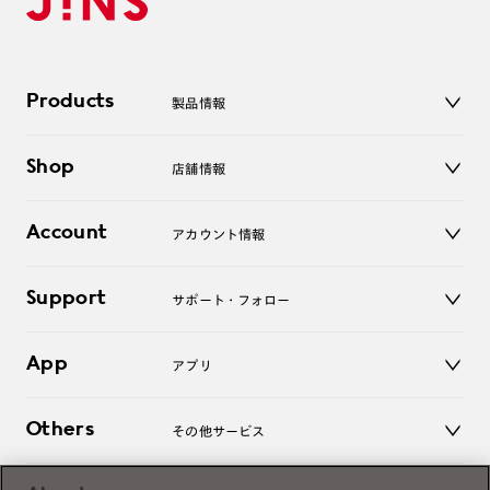
Products
製品情報
メガネ
Shop
店舗情報
サングラス
レンズ
店舗
コンタクトレンズ
Account
アカウント情報
オンラインショップ
老眼鏡
キッズ
マイページ／ログイン
Support
アクセサリー
サポート・フォロー
ログアウト
LINE公式アカウント
お知らせ
App
アプリ
よくあるご質問
ご利用ガイド
JINSアプリ
お問い合わせ
Others
その他サービス
3D WEB試着