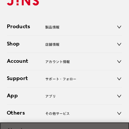
Products
製品情報
メガネ
Shop
店舗情報
サングラス
レンズ
店舗
コンタクトレンズ
Account
アカウント情報
オンラインショップ
老眼鏡
キッズ
マイページ／ログイン
Support
アクセサリー
サポート・フォロー
ログアウト
LINE公式アカウント
お知らせ
App
アプリ
よくあるご質問
ご利用ガイド
JINSアプリ
お問い合わせ
Others
その他サービス
3D WEB試着