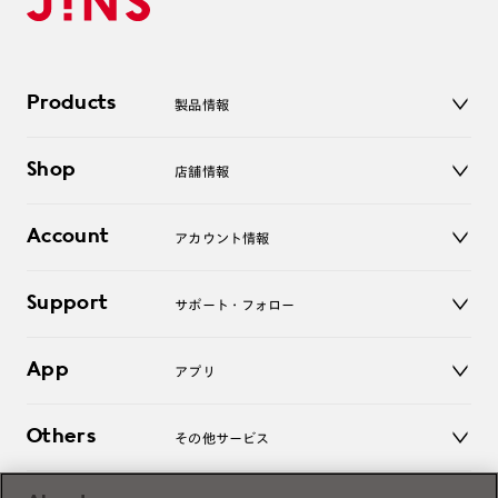
Products
製品情報
メガネ
Shop
店舗情報
サングラス
レンズ
店舗
コンタクトレンズ
Account
アカウント情報
オンラインショップ
老眼鏡
キッズ
マイページ／ログイン
Support
アクセサリー
サポート・フォロー
ログアウト
LINE公式アカウント
お知らせ
App
アプリ
よくあるご質問
ご利用ガイド
JINSアプリ
お問い合わせ
Others
その他サービス
3D WEB試着